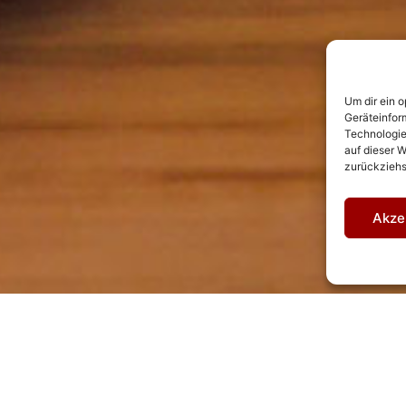
Um dir ein 
Geräteinfor
Technologie
auf dieser W
zurückziehs
Akze
Anfrageformular